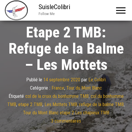
SuisleColibri
Follow Me
Etape 2 TMB:
Refuge de la Balme
– Les Mottets
Publié le
14 septembre 2020
par
Le Colibri
Catégorie :
France
,
Tour du Mont Blanc
Étiqueté
col de la croix du bonhomme TMB
,
col du bonhomme
TMB
,
etape 2 TMB
,
Les Mottets TMB
,
refuge de la balme TMB
,
Tour du Mont Blanc etape 2 Les chapieux TMB
3 commentaires