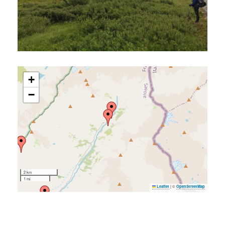
+
−
2 km
1 mi
|
©
Leaflet
OpenStreetMap