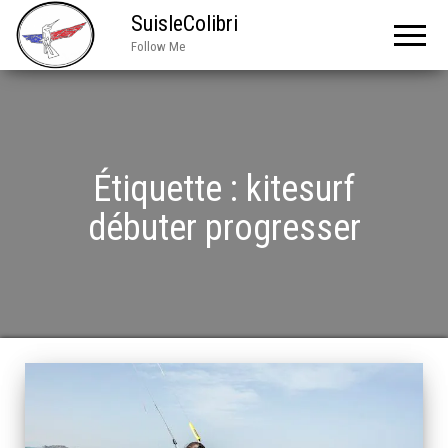
SuisleColibri
Follow Me
Étiquette :
kitesurf
débuter progresser